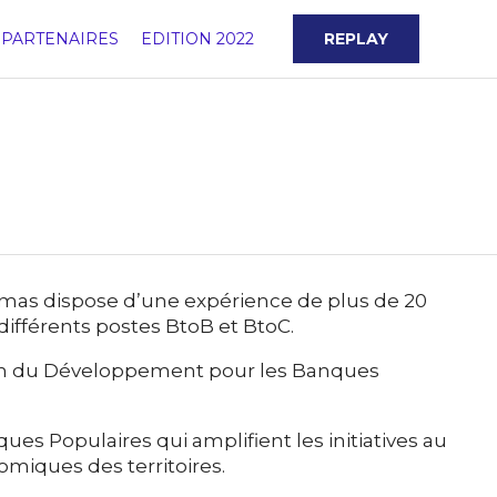
Skip
to
PARTENAIRES
EDITION 2022
REPLAY
content
homas dispose d’une expérience de plus de 20
différents postes BtoB et BtoC.
ction du Développement pour les Banques
ques Populaires qui amplifient les initiatives au
omiques des territoires.